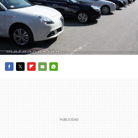
FACEBOOK
TWITTER
FLIPBOARD
E-
WHATSAPP
MAIL