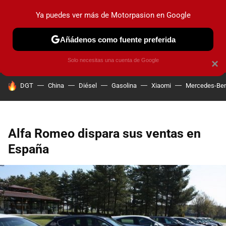
Ya puedes ver más de Motorpasion en Google
PRUEBAS
COCHES ELÉCTRICOS
OBSERVATORIO
F1
Añádenos como fuente preferida
Solo necesitas una cuenta de Google
×
HOY SE HABLA DE
DGT
China
Diésel
Gasolina
Xiaomi
Mercedes-Be
Alfa Romeo dispara sus ventas en
España