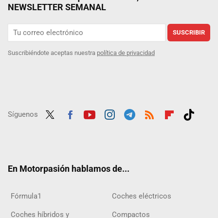
NEWSLETTER SEMANAL
SUSCRIBIR
Suscribiéndote aceptas nuestra
política de privacidad
Síguenos
Twit
Fac
Yout
Inst
Tele
RSS
Flip
Tikt
ter
ebo
ube
agra
gra
boar
ok
ok
m
m
d
En Motorpasión hablamos de...
Fórmula1
Coches eléctricos
Coches híbridos y
Compactos