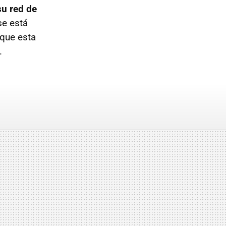
su red de
se está
 que esta
.