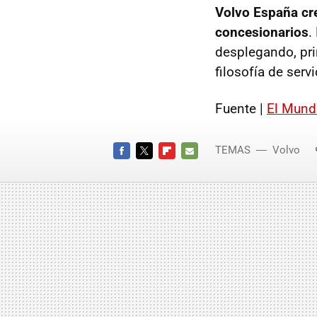
Volvo España cre
concesionarios
.
desplegando, pri
filosofía de serv
Fuente |
El Mund
TEMAS
Volvo
FACEBOOK
TWITTER
FLIPBOARD
E-
MAIL