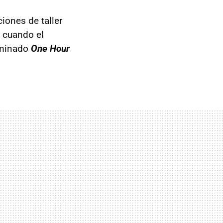
iones de taller
o cuando el
nominado
One Hour