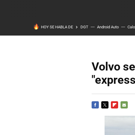
HOY SE HABLA DE
DGT
Android Auto
Calo
Volvo se
"express
FACEBOOK
TWITTER
FLIPBOARD
E-
MAIL