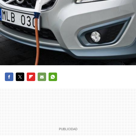
FACEBOOK
TWITTER
FLIPBOARD
E-
WHATSAPP
MAIL