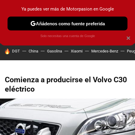
Ya puedes ver más de Motorpasion en Google
PRUEBAS
COCHES ELÉCTRICOS
OBSERVATORIO
F1
Añádenos como fuente preferida
Solo necesitas una cuenta de Google
×
HOY SE HABLA DE
DGT
China
Gasolina
Xiaomi
Mercedes-Benz
Peug
Comienza a producirse el Volvo C30
eléctrico