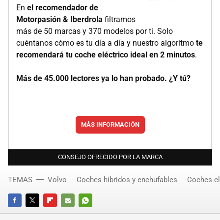
En
el recomendador de
Motorpasión & Iberdrola
filtramos
más de 50 marcas y 370 modelos por ti. Solo
cuéntanos cómo es tu día a día y nuestro algoritmo
te
recomendará tu coche eléctrico ideal en 2 minutos
.
Más de 45.000 lectores ya lo han probado. ¿Y tú?
MÁS INFORMACIÓN
CONSEJO OFRECIDO POR LA MARCA
TEMAS
Volvo
Coches híbridos y enchufables
Coches el
FACEBOOK
TWITTER
FLIPBOARD
E-
WHATSAPP