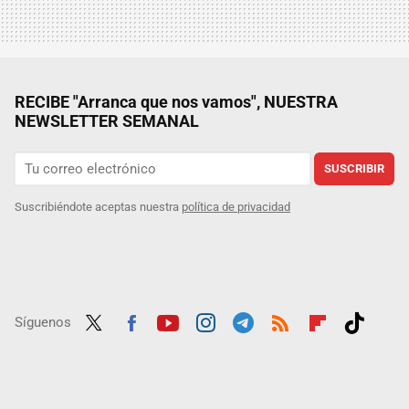
RECIBE "Arranca que nos vamos", NUESTRA
NEWSLETTER SEMANAL
SUSCRIBIR
Suscribiéndote aceptas nuestra
política de privacidad
Síguenos
Twit
Fac
Yout
Inst
Tele
RSS
Flip
Tikt
ter
ebo
ube
agra
gra
boar
ok
ok
m
m
d