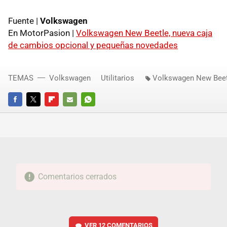
Fuente |
Volkswagen
En MotorPasion |
Volkswagen New Beetle, nueva caja
de cambios opcional y pequeñas novedades
TEMAS
Volkswagen
Utilitarios
Volkswagen New Beet
FACEBOOK
TWITTER
FLIPBOARD
E-
WHATSAPP
MAIL
Comentarios cerrados
VER
12 COMENTARIOS