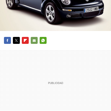
FACEBOOK
TWITTER
FLIPBOARD
E-
WHATSAPP
MAIL