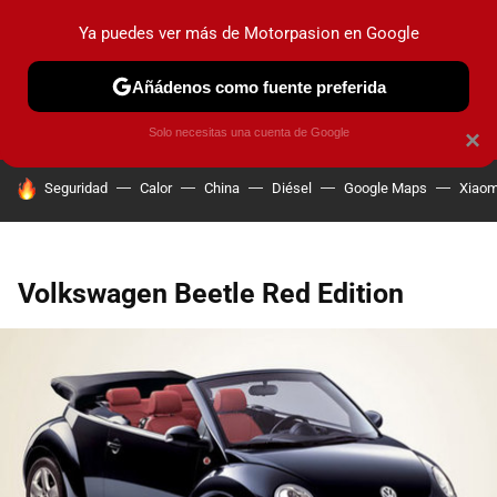
Ya puedes ver más de Motorpasion en Google
PRUEBAS
COCHES ELÉCTRICOS
OBSERVATORIO
F1
Añádenos como fuente preferida
Solo necesitas una cuenta de Google
×
HOY SE HABLA DE
Seguridad
Calor
China
Diésel
Google Maps
Xiaom
Volkswagen Beetle Red Edition