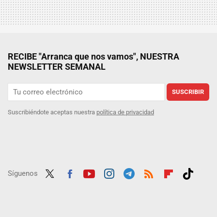
RECIBE "Arranca que nos vamos", NUESTRA
NEWSLETTER SEMANAL
SUSCRIBIR
Suscribiéndote aceptas nuestra
política de privacidad
Síguenos
Twit
Fac
Yout
Inst
Tele
RSS
Flip
Tikt
ter
ebo
ube
agra
gra
boar
ok