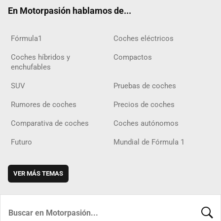
ok
m
m
d
En Motorpasión hablamos de...
Fórmula1
Coches eléctricos
Coches híbridos y
Compactos
enchufables
SUV
Pruebas de coches
Rumores de coches
Precios de coches
Comparativa de coches
Coches autónomos
Futuro
Mundial de Fórmula 1
VER MÁS TEMAS