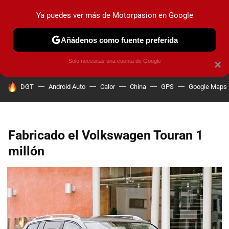
Ya puedes ver más de Motorpasion en Google
PRUEBAS
COCHES ELÉCTRICOS
OBSERVATORIO
F1
Añádenos como fuente preferida
Solo necesitas una cuenta de Google
×
HOY SE HABLA DE
DGT
Android Auto
Calor
China
GPS
Google Maps
Fabricado el Volkswagen Touran 1
millón