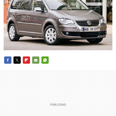
FACEBOOK
TWITTER
FLIPBOARD
E-
WHATSAPP
MAIL