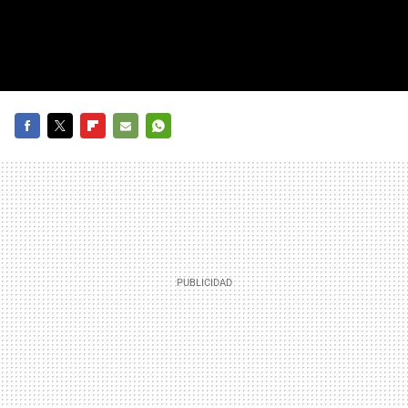
FACEBOOK
TWITTER
FLIPBOARD
E-
WHATSAPP
MAIL