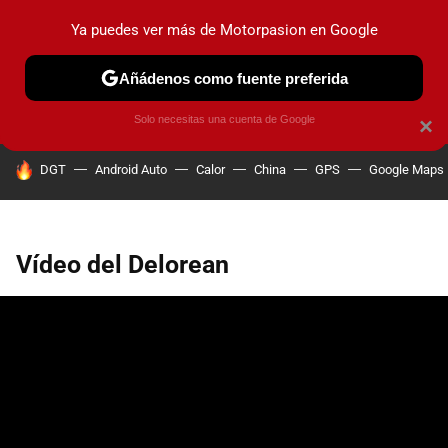
Ya puedes ver más de Motorpasion en Google
PRUEBAS
COCHES ELÉCTRICOS
OBSERVATORIO
F1
Añádenos como fuente preferida
Solo necesitas una cuenta de Google
×
HOY SE HABLA DE
DGT
Android Auto
Calor
China
GPS
Google Maps
Vídeo del Delorean