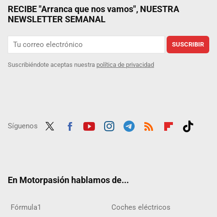
RECIBE "Arranca que nos vamos", NUESTRA
NEWSLETTER SEMANAL
SUSCRIBIR
Suscribiéndote aceptas nuestra
política de privacidad
Síguenos
Twit
Fac
Yout
Inst
Tele
RSS
Flip
Tikt
ter
ebo
ube
agra
gra
boar
ok
ok
m
m
d
En Motorpasión hablamos de...
Fórmula1
Coches eléctricos