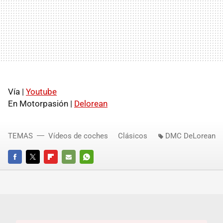
Vía |
Youtube
En Motorpasión |
Delorean
TEMAS
Vídeos de coches
Clásicos
DMC DeLorean
FACEBOOK
TWITTER
FLIPBOARD
E-
WHATSAPP
MAIL