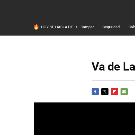
HOY SE HABLA DE
Camper
Seguridad
Cal
Va de L
FACEBOOK
TWITTER
FLIPBOARD
E-
MAIL