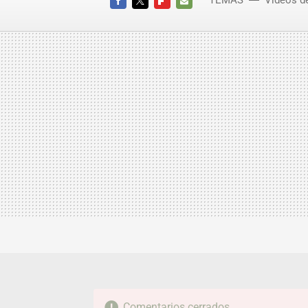
TEMAS
Vídeos d
FACEBOOK
TWITTER
FLIPBOARD
E-
MAIL
Comentarios cerrados