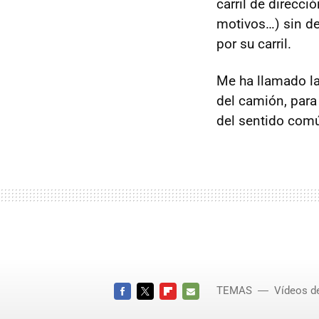
carril de direcci
motivos…) sin de
por su carril.
Me ha llamado la 
del camión, para
del sentido común
TEMAS
Vídeos d
FACEBOOK
TWITTER
FLIPBOARD
E-