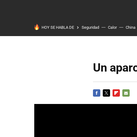
HOY SE HABLA DE
Seguridad
Calor
China
Un apar
FACEBOOK
TWITTER
FLIPBOARD
E-
MAIL