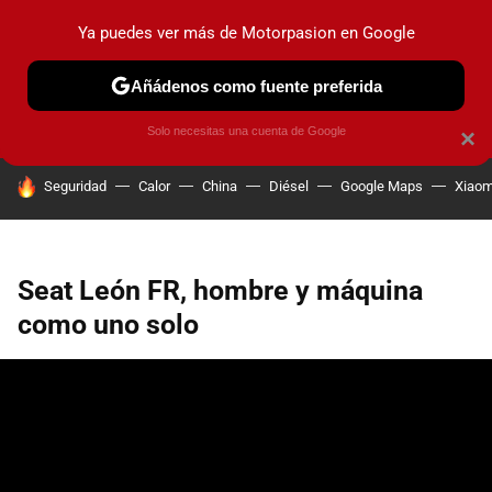
Ya puedes ver más de Motorpasion en Google
PRUEBAS
COCHES ELÉCTRICOS
OBSERVATORIO
F1
Añádenos como fuente preferida
Solo necesitas una cuenta de Google
×
HOY SE HABLA DE
Seguridad
Calor
China
Diésel
Google Maps
Xiaom
Seat León FR, hombre y máquina
como uno solo