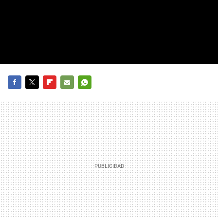
FACEBOOK
TWITTER
FLIPBOARD
E-
WHATSAPP
MAIL