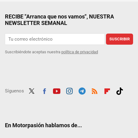
RECIBE "Arranca que nos vamos", NUESTRA
NEWSLETTER SEMANAL
SUSCRIBIR
Suscribiéndote aceptas nuestra
política de privacidad
Síguenos
Twit
Fac
Yout
Inst
Tele
RSS
Flip
Tikt
ter
ebo
ube
agra
gra
boar
ok
ok
m
m
d
En Motorpasión hablamos de...