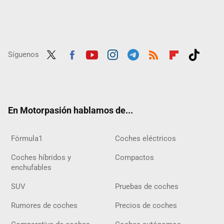
Síguenos
Twit
Fac
Yout
Inst
Tele
RSS
Flip
Tikt
ter
ebo
ube
agra
gra
boar
ok
ok
m
m
d
En Motorpasión hablamos de...
Fórmula1
Coches eléctricos
Coches híbridos y
Compactos
enchufables
SUV
Pruebas de coches
Rumores de coches
Precios de coches