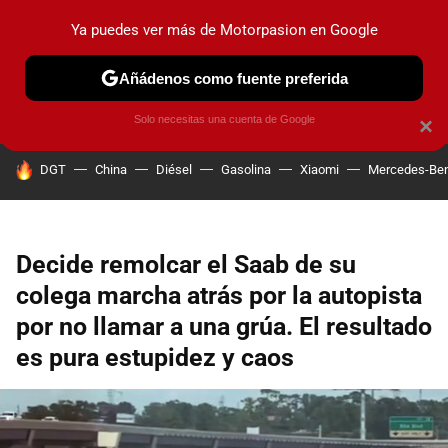
Ya puedes ver más de Motorpasion en Google
PRUEBAS
COCHES ELÉCTRICOS
OBSERVATORIO
F1
Añádenos como fuente preferida
Solo necesitas una cuenta de Google
×
HOY SE HABLA DE
DGT
China
Diésel
Gasolina
Xiaomi
Mercedes-Be
Decide remolcar el Saab de su
colega marcha atrás por la autopista
por no llamar a una grúa. El resultado
es pura estupidez y caos