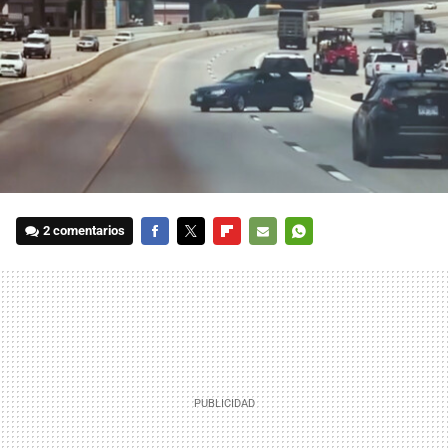
2 comentarios
FACEBOOK
TWITTER
FLIPBOARD
E-
WHATSAPP
MAIL