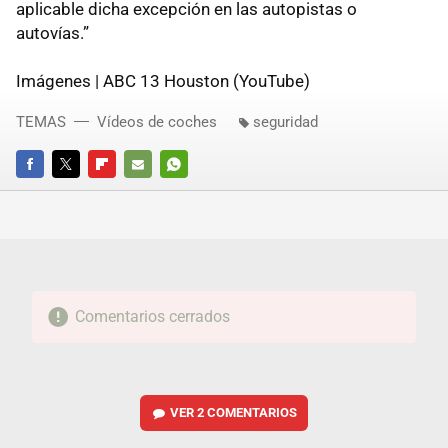
aplicable dicha excepción en las autopistas o
autovías.”
Imágenes | ABC 13 Houston (YouTube)
TEMAS
Vídeos de coches
seguridad
FACEBOOK
TWITTER
FLIPBOARD
E-
WHATSAPP
MAIL
Comentarios cerrados
VER
2 COMENTARIOS