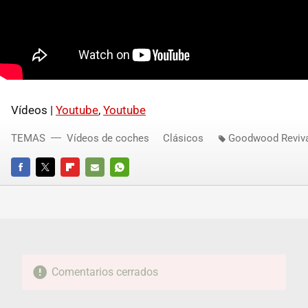
Vídeos |
Youtube
,
Youtube
TEMAS
Vídeos de coches
Clásicos
Goodwood Reviv
FACEBOOK
TWITTER
FLIPBOARD
E-
WHATSAPP
MAIL
Comentarios cerrados