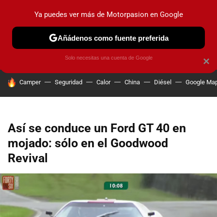
Ya puedes ver más de Motorpasion en Google
PRUEBAS
COCHES ELÉCTRICOS
OBSERVATORIO
F1
Añádenos como fuente preferida
Solo necesitas una cuenta de Google
×
HOY SE HABLA DE
Camper
Seguridad
Calor
China
Diésel
Google Ma
Así se conduce un Ford GT 40 en
mojado: sólo en el Goodwood
Revival