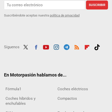
SUSCRIBIR
Suscribiéndote aceptas nuestra
política de privacidad
Síguenos
Twit
Fac
Yout
Inst
Tele
RSS
Flip
Tikt
ter
ebo
ube
agra
gra
boar
ok
ok
m
m
d
En Motorpasión hablamos de...
Fórmula1
Coches eléctricos
Coches híbridos y
Compactos
enchufables