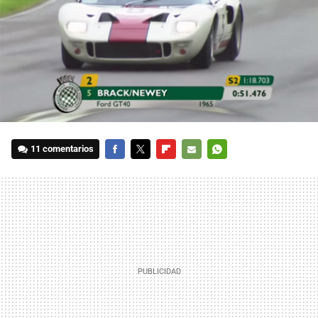
11 comentarios
FACEBOOK
TWITTER
FLIPBOARD
E-
WHATSAPP
MAIL