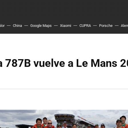
lor
China
Google Maps
Xiaomi
CUPRA
Porsche
Ale
a 787B vuelve a Le Mans 2
s