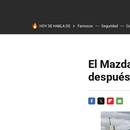
HOY SE HABLA DE
Famosos
Seguridad
Ca
El Mazd
despué
FACEBOOK
TWITTER
FLIPBOARD
E-
MAIL