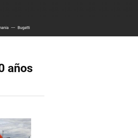
mania
Bugatti
0 años