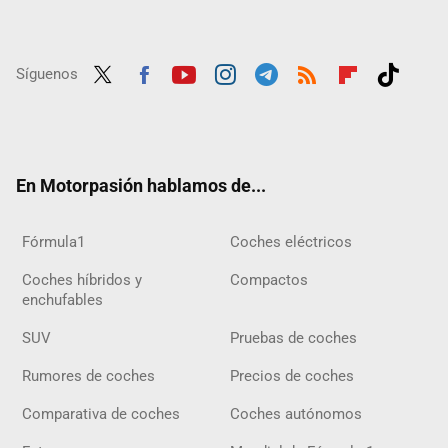
Síguenos
Twit
Fac
Yout
Inst
Tele
RSS
Flip
Tikt
ter
ebo
ube
agra
gra
boar
ok
ok
m
m
d
En Motorpasión hablamos de...
Fórmula1
Coches eléctricos
Coches híbridos y
Compactos
enchufables
SUV
Pruebas de coches
Rumores de coches
Precios de coches
Comparativa de coches
Coches autónomos