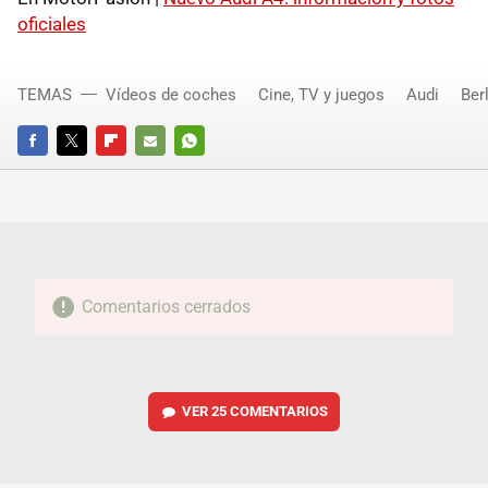
oficiales
TEMAS
Vídeos de coches
Cine, TV y juegos
Audi
Ber
FACEBOOK
TWITTER
FLIPBOARD
E-
WHATSAPP
MAIL
Comentarios cerrados
VER
25 COMENTARIOS