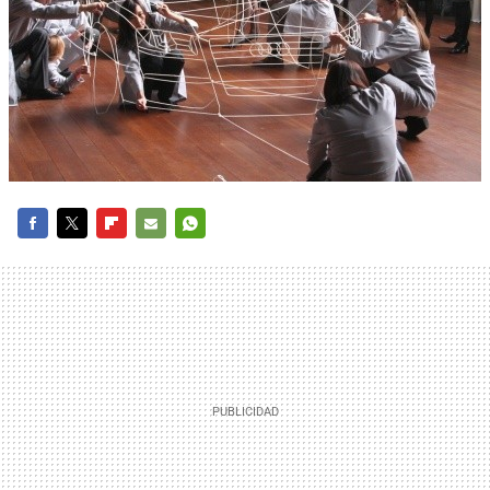
FACEBOOK
TWITTER
FLIPBOARD
E-
WHATSAPP
MAIL