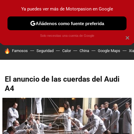
Ya puedes ver más de Motorpasion en Google
PRUEBAS
COCHES ELÉCTRICOS
OBSERVATORIO
F1
Añádenos como fuente preferida
Solo necesitas una cuenta de Google
×
HOY SE HABLA DE
Famosos
Seguridad
Calor
China
Google Maps
Xi
El anuncio de las cuerdas del Audi
A4