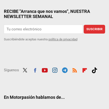
RECIBE "Arranca que nos vamos", NUESTRA
NEWSLETTER SEMANAL
SUSCRIBIR
Suscribiéndote aceptas nuestra
política de privacidad
Síguenos
Twit
Fac
Yout
Inst
Tele
RSS
Flip
Tikt
ter
ebo
ube
agra
gra
boar
ok
ok
m
m
d
En Motorpasión hablamos de...