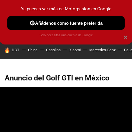
Ya puedes ver más de Motorpasion en Google
PRUEBAS
COCHES ELÉCTRICOS
OBSERVATORIO
F1
Añádenos como fuente preferida
Solo necesitas una cuenta de Google
×
HOY SE HABLA DE
DGT
China
Gasolina
Xiaomi
Mercedes-Benz
Peug
Anuncio del Golf GTI en México