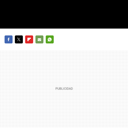
FACEBOOK
TWITTER
FLIPBOARD
E-
WHATSAPP
MAIL