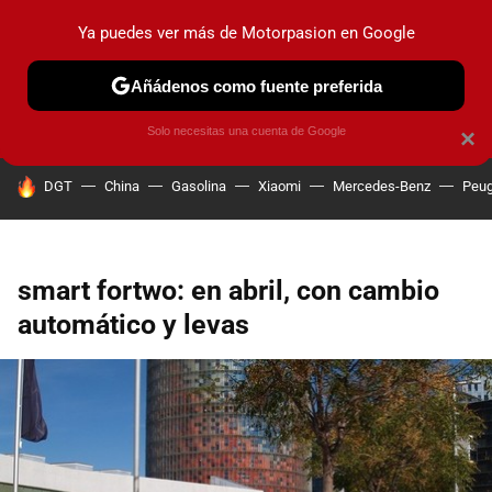
Ya puedes ver más de Motorpasion en Google
PRUEBAS
COCHES ELÉCTRICOS
OBSERVATORIO
F1
Añádenos como fuente preferida
Solo necesitas una cuenta de Google
×
HOY SE HABLA DE
DGT
China
Gasolina
Xiaomi
Mercedes-Benz
Peug
smart fortwo: en abril, con cambio
automático y levas