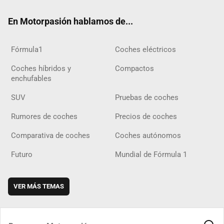
ok
m
m
d
En Motorpasión hablamos de...
Fórmula1
Coches eléctricos
Coches híbridos y
Compactos
enchufables
SUV
Pruebas de coches
Rumores de coches
Precios de coches
Comparativa de coches
Coches autónomos
Futuro
Mundial de Fórmula 1
VER MÁS TEMAS