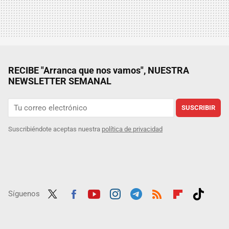
RECIBE "Arranca que nos vamos", NUESTRA
NEWSLETTER SEMANAL
SUSCRIBIR
Suscribiéndote aceptas nuestra
política de privacidad
Síguenos
Twit
Fac
Yout
Inst
Tele
RSS
Flip
Tikt
ter
ebo
ube
agra
gra
boar
ok