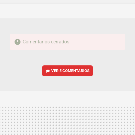
FACEBOOK
TWITTER
FLIPBOARD
E-
WHATSAPP
MAIL
Comentarios cerrados
VER
5 COMENTARIOS