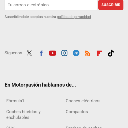
SUSCRIBIR
Suscribiéndote aceptas nuestra
política de privacidad
Síguenos
Twit
Fac
Yout
Inst
Tele
RSS
Flip
Tikt
ter
ebo
ube
agra
gra
boar
ok
ok
m
m
d
En Motorpasión hablamos de...
Fórmula1
Coches eléctricos
Coches híbridos y
Compactos
enchufables