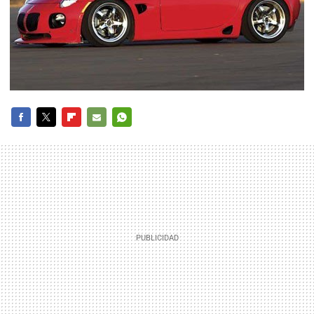
FACEBOOK
TWITTER
FLIPBOARD
E-
WHATSAPP
MAIL