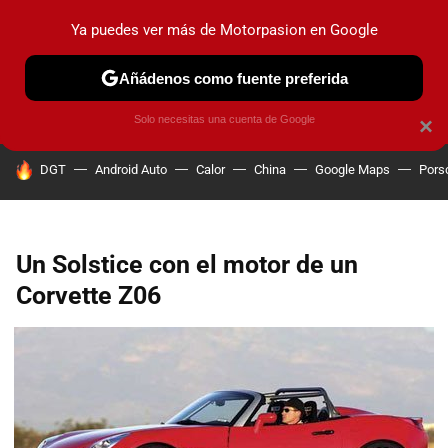
Ya puedes ver más de Motorpasion en Google
PRUEBAS
COCHES ELÉCTRICOS
OBSERVATORIO
F1
Añádenos como fuente preferida
Solo necesitas una cuenta de Google
×
HOY SE HABLA DE
DGT
Android Auto
Calor
China
Google Maps
Pors
Un Solstice con el motor de un
Corvette Z06