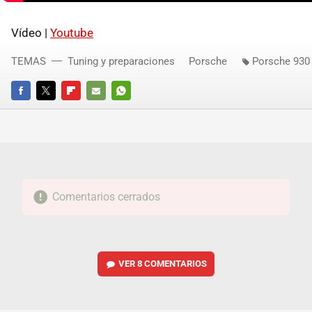
Vídeo |
Youtube
TEMAS
Tuning y preparaciones
Porsche
Porsche 930
FACEBOOK
TWITTER
FLIPBOARD
E-
WHATSAPP
MAIL
Comentarios cerrados
VER
8 COMENTARIOS