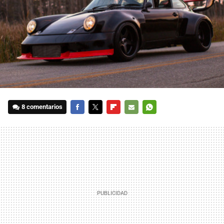
8 comentarios
FACEBOOK
TWITTER
FLIPBOARD
E-
WHATSAPP
MAIL