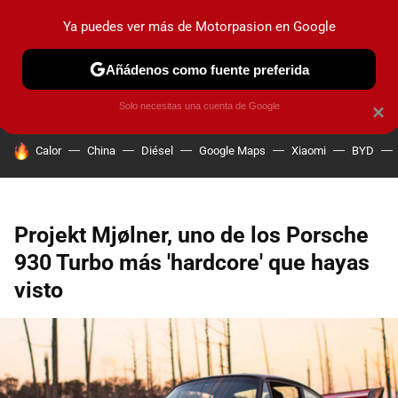
Ya puedes ver más de Motorpasion en Google
PRUEBAS
COCHES ELÉCTRICOS
OBSERVATORIO
F1
Añádenos como fuente preferida
Solo necesitas una cuenta de Google
×
HOY SE HABLA DE
Calor
China
Diésel
Google Maps
Xiaomi
BYD
Projekt Mjølner, uno de los Porsche
930 Turbo más 'hardcore' que hayas
visto