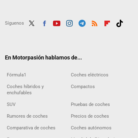
Síguenos
Twit
Fac
Yout
Inst
Tele
RSS
Flip
Tikt
ter
ebo
ube
agra
gra
boar
ok
ok
m
m
d
En Motorpasión hablamos de...
Fórmula1
Coches eléctricos
Coches híbridos y
Compactos
enchufables
SUV
Pruebas de coches
Rumores de coches
Precios de coches
Comparativa de coches
Coches autónomos