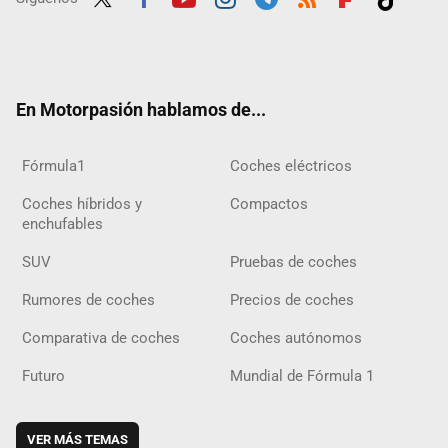
Twit
Fac
Yout
Inst
Tele
RSS
Flip
Tikt
ter
ebo
ube
agra
gra
boar
ok
ok
m
m
d
En Motorpasión hablamos de...
Fórmula1
Coches eléctricos
Coches híbridos y
Compactos
enchufables
SUV
Pruebas de coches
Rumores de coches
Precios de coches
Comparativa de coches
Coches autónomos
Futuro
Mundial de Fórmula 1
VER MÁS TEMAS