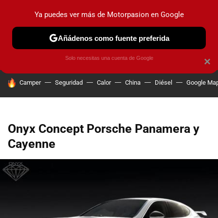
Ya puedes ver más de Motorpasion en Google
PRUEBAS
COCHES ELÉCTRICOS
OBSERVATORIO
F1
Añádenos como fuente preferida
Solo necesitas una cuenta de Google
×
HOY SE HABLA DE
Camper
Seguridad
Calor
China
Diésel
Google Ma
Onyx Concept Porsche Panamera y
Cayenne