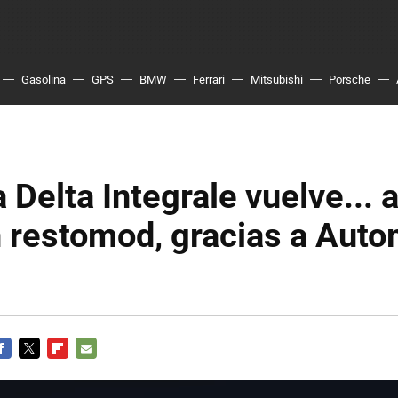
Gasolina
GPS
BMW
Ferrari
Mitsubishi
Porsche
a Delta Integrale vuelve...
restomod, gracias a Auto
ACEBOOK
TWITTER
FLIPBOARD
E-
MAIL