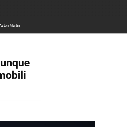
Aston Martin
 aunque
mobili