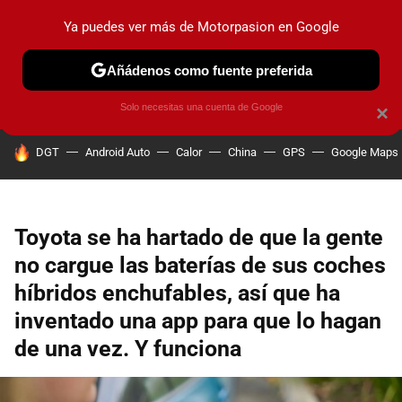
Ya puedes ver más de Motorpasion en Google
PRUEBAS
COCHES ELÉCTRICOS
OBSERVATORIO
F1
Añádenos como fuente preferida
Solo necesitas una cuenta de Google
×
HOY SE HABLA DE
DGT
Android Auto
Calor
China
GPS
Google Maps
Toyota se ha hartado de que la gente
no cargue las baterías de sus coches
híbridos enchufables, así que ha
inventado una app para que lo hagan
de una vez. Y funciona