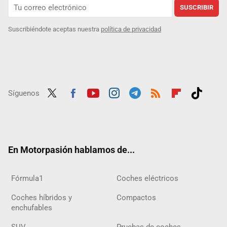
SUSCRIBIR
Suscribiéndote aceptas nuestra
política de privacidad
Síguenos
Twit
Fac
Yout
Inst
Tele
RSS
Flip
Tikt
ter
ebo
ube
agra
gra
boar
ok
ok
m
m
d
En Motorpasión hablamos de...
Fórmula1
Coches eléctricos
Coches híbridos y
Compactos
enchufables
SUV
Pruebas de coches