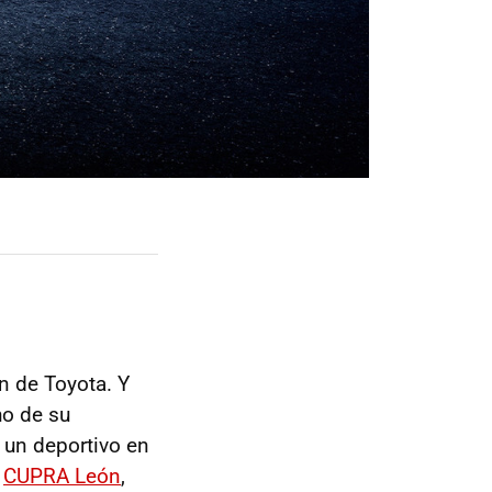
n de Toyota. Y
ho de su
 un deportivo en
s
CUPRA León
,