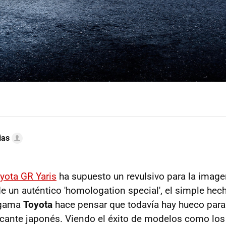
ias
yota GR Yaris
ha supuesto un revulsivo para la image
de un auténtico 'homologation special', el simple hec
a gama
Toyota
hace pensar que todavía hay hueco para
icante japonés. Viendo el éxito de modelos como lo