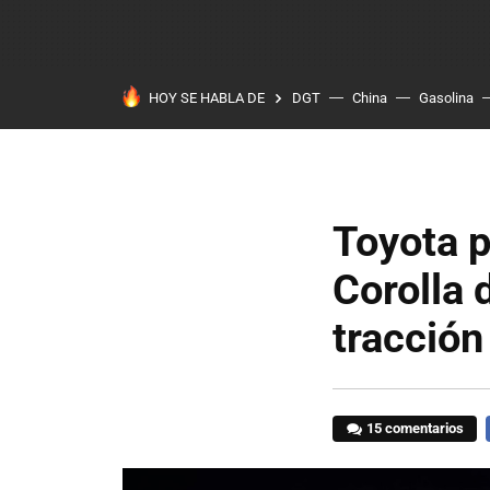
HOY SE HABLA DE
DGT
China
Gasolina
Toyota p
Corolla 
tracción
15 comentarios