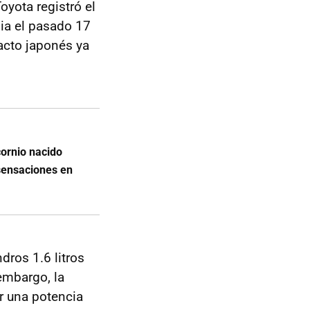
yota registró el
lia el pasado 17
acto japonés ya
cornio nacido
sensaciones en
dros 1.6 litros
embargo, la
r una potencia