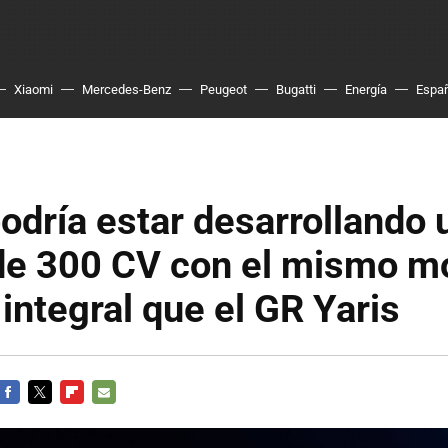
Xiaomi
Mercedes-Benz
Peugeot
Bugatti
Energía
Espa
odría estar desarrollando
de 300 CV con el mismo mo
 integral que el GR Yaris
FACEBOOK
TWITTER
FLIPBOARD
E-
MAIL