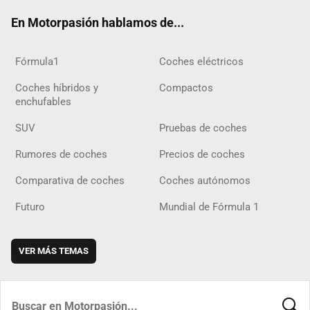
ok
m
m
d
En Motorpasión hablamos de...
Fórmula1
Coches eléctricos
Coches híbridos y
Compactos
enchufables
SUV
Pruebas de coches
Rumores de coches
Precios de coches
Comparativa de coches
Coches autónomos
Futuro
Mundial de Fórmula 1
VER MÁS TEMAS