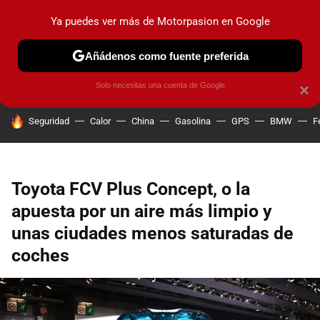
Ya puedes ver más de Motorpasion en Google
PRUEBAS
COCHES ELÉCTRICOS
OBSERVATORIO
F1
Añádenos como fuente preferida
Solo necesitas una cuenta de Google
×
HOY SE HABLA DE
Seguridad
Calor
China
Gasolina
GPS
BMW
F
Toyota FCV Plus Concept, o la
apuesta por un aire más limpio y
unas ciudades menos saturadas de
coches