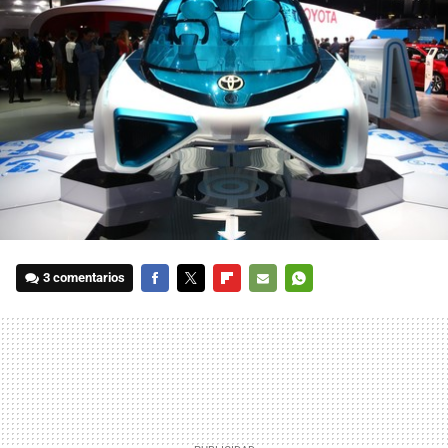
3 comentarios
FACEBOOK
TWITTER
FLIPBOARD
E-
WHATSAPP
MAIL