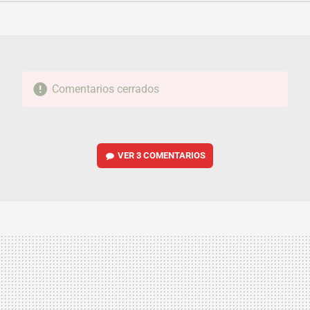
FACEBOOK
TWITTER
FLIPBOARD
E-
WHATSAPP
MAIL
Comentarios cerrados
VER
3 COMENTARIOS