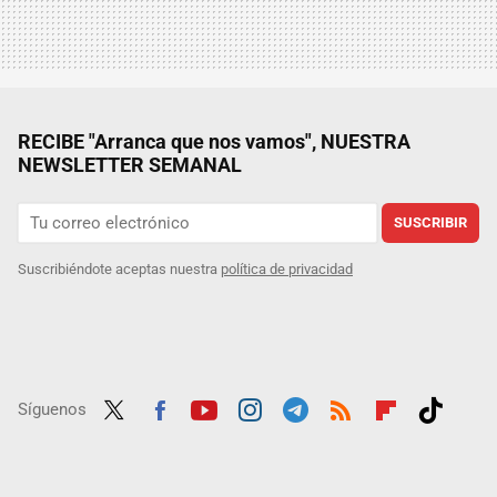
RECIBE "Arranca que nos vamos", NUESTRA
NEWSLETTER SEMANAL
SUSCRIBIR
Suscribiéndote aceptas nuestra
política de privacidad
Síguenos
Twit
Fac
Yout
Inst
Tele
RSS
Flip
Tikt
ter
ebo
ube
agra
gra
boar
ok