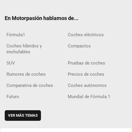
ter
ebo
ube
agra
gra
boar
ok
ok
m
m
d
En Motorpasión hablamos de...
Fórmula1
Coches eléctricos
Coches híbridos y
Compactos
enchufables
SUV
Pruebas de coches
Rumores de coches
Precios de coches
Comparativa de coches
Coches autónomos
Futuro
Mundial de Fórmula 1
VER MÁS TEMAS