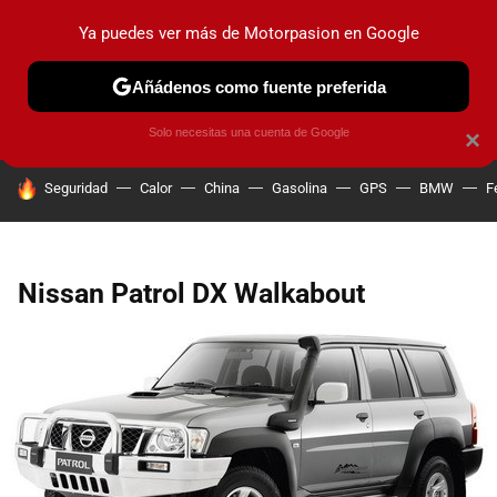
Ya puedes ver más de Motorpasion en Google
PRUEBAS
COCHES ELÉCTRICOS
OBSERVATORIO
F1
Añádenos como fuente preferida
Solo necesitas una cuenta de Google
×
HOY SE HABLA DE
Seguridad
Calor
China
Gasolina
GPS
BMW
F
Nissan Patrol DX Walkabout