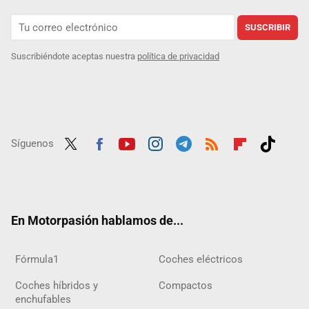
SUSCRIBIR
Suscribiéndote aceptas nuestra
política de privacidad
Síguenos
Twit
Fac
Yout
Inst
Tele
RSS
Flip
Tikt
ter
ebo
ube
agra
gra
boar
ok
ok
m
m
d
En Motorpasión hablamos de...
Fórmula1
Coches eléctricos
Coches híbridos y
Compactos
enchufables