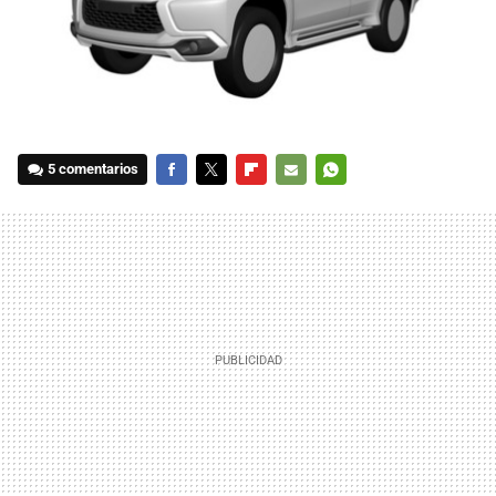
5 comentarios
FACEBOOK
TWITTER
FLIPBOARD
E-
WHATSAPP
MAIL