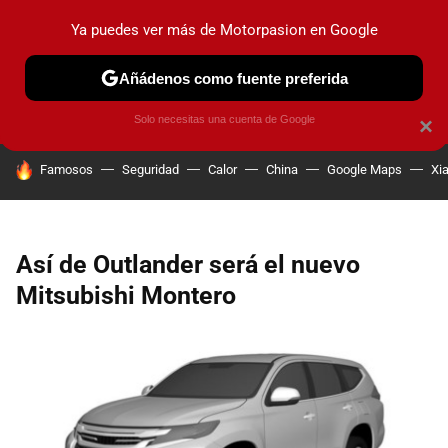
Ya puedes ver más de Motorpasion en Google
PRUEBAS
COCHES ELÉCTRICOS
OBSERVATORIO
F1
Añádenos como fuente preferida
Solo necesitas una cuenta de Google
×
HOY SE HABLA DE
Famosos
Seguridad
Calor
China
Google Maps
Xi
Así de Outlander será el nuevo
Mitsubishi Montero