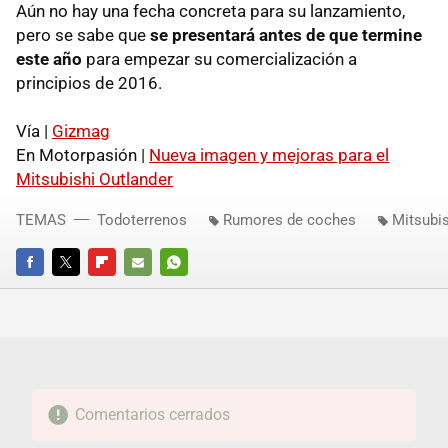
Aún no hay una fecha concreta para su lanzamiento,
pero se sabe que
se presentará antes de que termine
este año
para empezar su comercialización a
principios de 2016.
Vía |
Gizmag
En Motorpasión |
Nueva imagen y mejoras para el
Mitsubishi Outlander
TEMAS
Todoterrenos
Rumores de coches
Mitsubi
FACEBOOK
TWITTER
FLIPBOARD
E-
WHATSAPP
MAIL
Comentarios cerrados