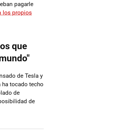
ueban pagarle
n los propios
los que
l mundo"
ansado de Tesla y
 ha tocado techo
blado de
 posibilidad de