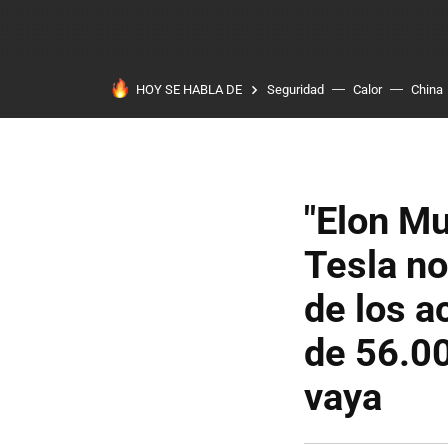
HOY SE HABLA DE
Seguridad
Calor
China
"Elon Mu
Tesla no
de los a
de 56.00
vaya