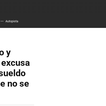
Autopista
o y
a excusa
 sueldo
ue no se