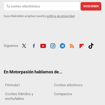
SUSCRIBIR
Suscribiéndote aceptas nuestra
política de privacidad
Síguenos
Twit
Fac
Yout
Inst
Tele
RSS
Flip
Tikt
ter
ebo
ube
agra
gra
boar
ok
ok
m
m
d
En Motorpasión hablamos de...
Fórmula1
Coches eléctricos
Coches híbridos y
Compactos
enchufables