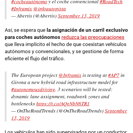
#cocheautónomo
y el coche convencional
#RoadTech
#Inframix
@infoautopista
— Abertis (@Abertis)
September 13, 2019
Así, se espera que
la asignación de un carril exclusivo
para coches autónomos
reduzca las preocupaciones
que lleva implícito el hecho de que coexistan vehículos
autónomos y convencionales, y se gestione de forma
eficiente el flujo del tráfico.
The European project
@Inframix
is testing at
#AP7
in
Girona a new hybrid road infrastructure model for
#autonomousdriving
. 3 scenarios will be tested:
dynamic lane assignment, roadwork zones and
bottlenecks
https://t.co/AQgNbN6TR1
— OnTheRoadTrends (@OnTheRoadTrends)
September
13, 2019
Los vehículos han sido supervisados por un conductor