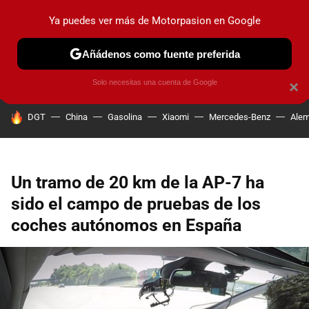
Ya puedes ver más de Motorpasion en Google
PRUEBAS
COCHES ELÉCTRICOS
OBSERVATORIO
F1
Añádenos como fuente preferida
Solo necesitas una cuenta de Google
×
HOY SE HABLA DE
DGT
China
Gasolina
Xiaomi
Mercedes-Benz
Alem
Un tramo de 20 km de la AP-7 ha
sido el campo de pruebas de los
coches autónomos en España