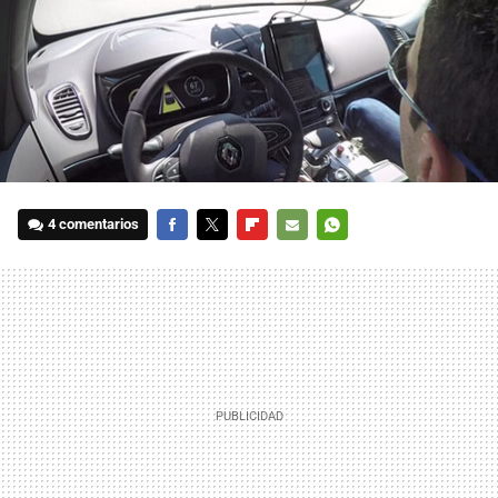
4 comentarios
FACEBOOK
TWITTER
FLIPBOARD
E-
WHATSAPP
MAIL