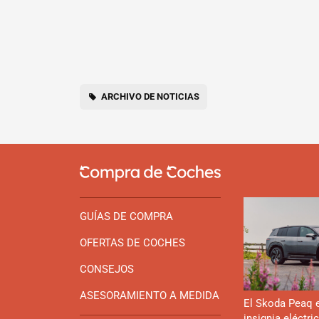
ARCHIVO DE NOTICIAS
GUÍAS DE COMPRA
OFERTAS DE COCHES
CONSEJOS
ASESORAMIENTO A MEDIDA
El Skoda Peaq 
insignia eléctri