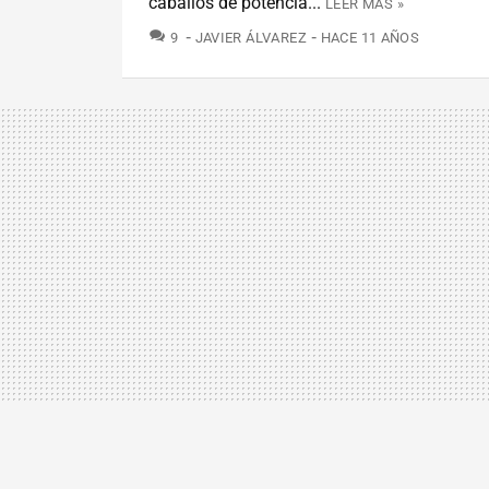
caballos de potencia...
LEER MÁS »
COMENTARIOS
9
JAVIER ÁLVAREZ
HACE 11 AÑOS