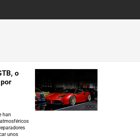
GTB, o
 por
e han
 atmosféricos
preparadores
scar unos