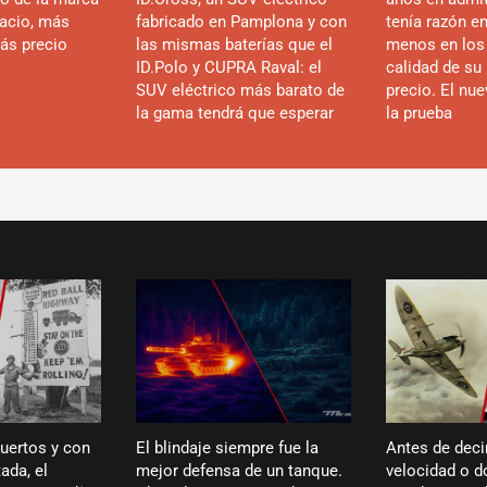
acio, más
fabricado en Pamplona y con
tenía razón e
ás precio
las mismas baterías que el
menos en los
ID.Polo y CUPRA Raval: el
calidad de su 
SUV eléctrico más barato de
precio. El nu
la gama tendrá que esperar
la prueba
puertos y con
El blindaje siempre fue la
Antes de deci
ada, el
mejor defensa de un tanque.
velocidad o dó