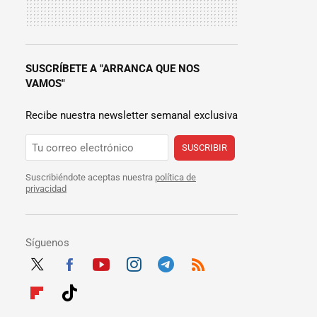
SUSCRÍBETE A "ARRANCA QUE NOS
VAMOS"
Recibe nuestra newsletter semanal exclusiva
SUSCRIBIR
Suscribiéndote aceptas nuestra
política de
privacidad
Síguenos
Twit
Fac
Yout
Inst
Tele
RSS
ter
ebo
ube
agra
gra
Flip
Tikt