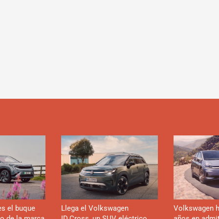
es el buque
Llega el Volkswagen
Volkswagen h
co de la marca
ID.Cross, un SUV eléctrico
años en admiti