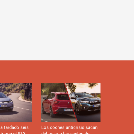
ok
m
m
boar
ok
d
a tardado seis
Los coches anticrisis sacan
r que el ID.3
del pozo a las ventas de