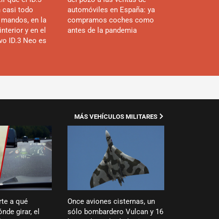
n casi todo
automóviles en España: ya
 mandos, en la
compramos coches como
interior y en el
antes de la pandemia
evo ID.3 Neo es
MÁS VEHÍCULOS MILITARES
rte a qué
Once aviones cisternas, un
nde girar, el
sólo bombardero Vulcan y 16