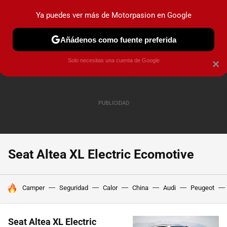
Ya puedes ver más de Motorpasion en Google
PRUEBAS
COCHES ELÉCTRICOS
OBSERVATORIO
F1
Añádenos como fuente preferida
Solo necesitas una cuenta de Google
×
Seat Altea XL Electric Ecomotive
HOY SE HABLA DE
Camper
Seguridad
Calor
China
Audi
Peugeot
Seat Altea XL Electric