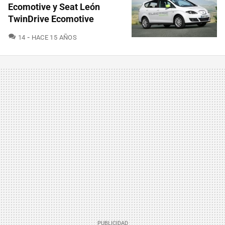
Ecomotive y Seat León
TwinDrive Ecomotive
COMENTARIOS
14
HACE 15 AÑOS