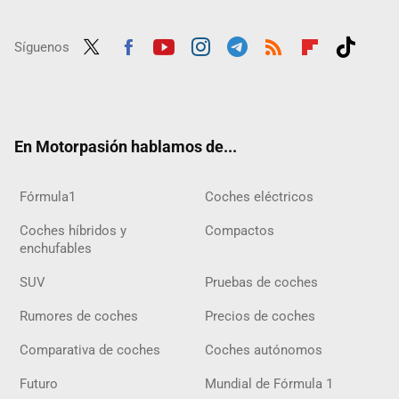
Síguenos
Twit
Fac
Yout
Inst
Tele
RSS
Flip
Tikt
ter
ebo
ube
agra
gra
boar
ok
ok
m
m
d
En Motorpasión hablamos de...
Fórmula1
Coches eléctricos
Coches híbridos y
Compactos
enchufables
SUV
Pruebas de coches
Rumores de coches
Precios de coches
Comparativa de coches
Coches autónomos
Futuro
Mundial de Fórmula 1