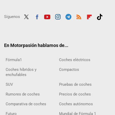
Síguenos
Twit
Fac
Yout
Inst
Tele
RSS
Flip
Tikt
ter
ebo
ube
agra
gra
boar
ok
ok
m
m
d
En Motorpasión hablamos de...
Fórmula1
Coches eléctricos
Coches híbridos y
Compactos
enchufables
SUV
Pruebas de coches
Rumores de coches
Precios de coches
Comparativa de coches
Coches autónomos
Futuro
Mundial de Fórmula 1