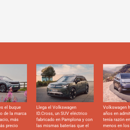
es el buque
Llega el Volkswagen
Volkswagen h
co de la marca
ID.Cross, un SUV eléctrico
años en admiti
acio, más
fabricado en Pamplona y con
tenía razón e
ás precio
las mismas baterías que el
menos en los