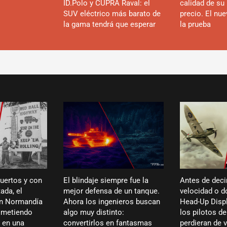
ID.Polo y CUPRA Raval: el
calidad de su 
SUV eléctrico más barato de
precio. El nu
la gama tendrá que esperar
la prueba
puertos y con
El blindaje siempre fue la
Antes de deci
ada, el
mejor defensa de un tanque.
velocidad o dó
en Normandía
Ahora los ingenieros buscan
Head-Up Displ
ó metiendo
algo muy distinto:
los pilotos de
 en una
convertirlos en fantasmas
perdieran de 