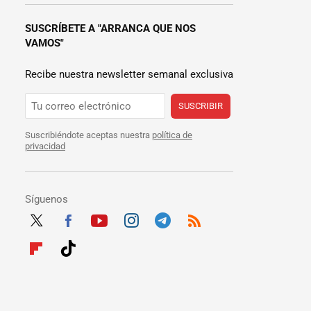
SUSCRÍBETE A "ARRANCA QUE NOS
VAMOS"
Recibe nuestra newsletter semanal exclusiva
SUSCRIBIR
Suscribiéndote aceptas nuestra
política de
privacidad
Síguenos
Twit
Fac
Yout
Inst
Tele
RSS
ter
ebo
ube
agra
gra
Flip
Tikt
ok
m
m
boar
ok