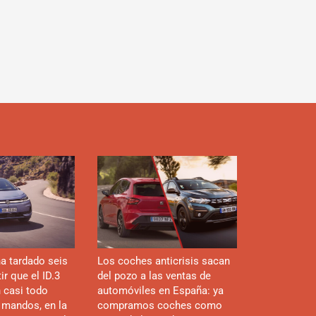
d
a tardado seis
Los coches anticrisis sacan
r que el ID.3
del pozo a las ventas de
n casi todo
automóviles en España: ya
 mandos, en la
compramos coches como