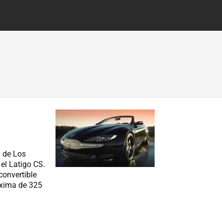
n de Los
el Latigo CS.
convertible
áxima de 325