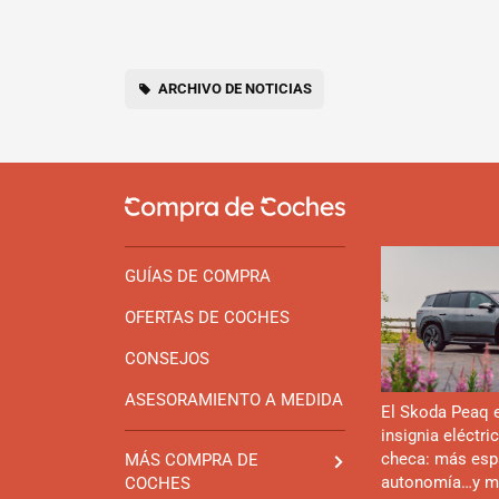
ARCHIVO DE NOTICIAS
GUÍAS DE COMPRA
OFERTAS DE COCHES
CONSEJOS
ASESORAMIENTO A MEDIDA
El Skoda Peaq 
insignia eléctri
checa: más esp
MÁS COMPRA DE
autonomía…y m
COCHES