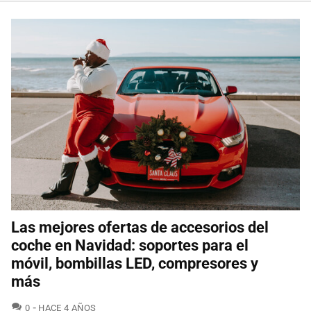
Las mejores ofertas de accesorios del
coche en Navidad: soportes para el
móvil, bombillas LED, compresores y
más
COMENTARIOS
0
HACE 4 AÑOS