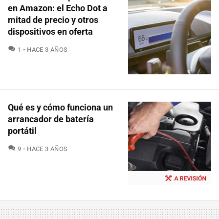
en Amazon: el Echo Dot a
mitad de precio y otros
dispositivos en oferta
COMENTARIOS
1
HACE 3 AÑOS
Qué es y cómo funciona un
arrancador de batería
portátil
COMENTARIOS
9
HACE 3 AÑOS