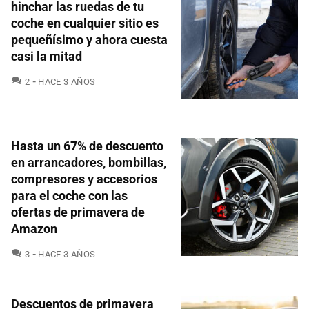
hinchar las ruedas de tu
coche en cualquier sitio es
pequeñísimo y ahora cuesta
casi la mitad
COMENTARIOS
2
HACE 3 AÑOS
Hasta un 67% de descuento
en arrancadores, bombillas,
compresores y accesorios
para el coche con las
ofertas de primavera de
Amazon
COMENTARIOS
3
HACE 3 AÑOS
Descuentos de primavera