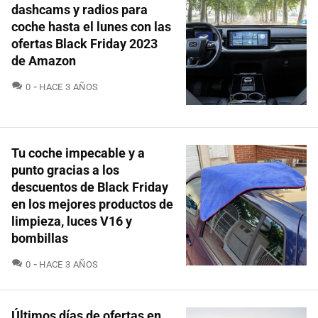
dashcams y radios para
coche hasta el lunes con las
ofertas Black Friday 2023
de Amazon
COMENTARIOS
0
HACE 3 AÑOS
Tu coche impecable y a
punto gracias a los
descuentos de Black Friday
en los mejores productos de
limpieza, luces V16 y
bombillas
COMENTARIOS
0
HACE 3 AÑOS
Últimos días de ofertas en