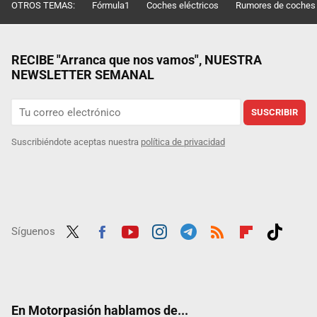
OTROS TEMAS:
Fórmula1
Coches eléctricos
Rumores de coches
RECIBE "Arranca que nos vamos", NUESTRA
NEWSLETTER SEMANAL
SUSCRIBIR
Suscribiéndote aceptas nuestra
política de privacidad
Síguenos
Twit
Fac
Yout
Inst
Tele
RSS
Flip
Tikt
ter
ebo
ube
agra
gra
boar
ok
ok
m
m
d
En Motorpasión hablamos de...