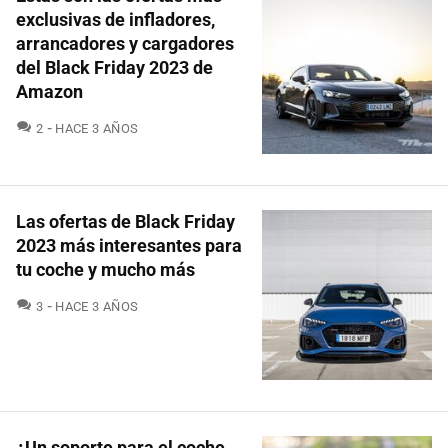
exclusivas de infladores,
arrancadores y cargadores
del Black Friday 2023 de
Amazon
COMENTARIOS
2
HACE 3 AÑOS
Las ofertas de Black Friday
2023 más interesantes para
tu coche y mucho más
COMENTARIOS
3
HACE 3 AÑOS
¿Un soporte para el coche