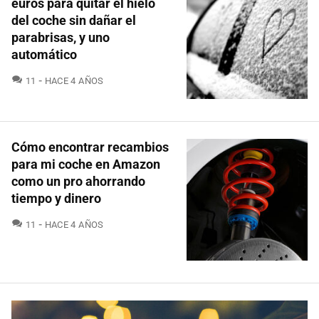
euros para quitar el hielo
del coche sin dañar el
parabrisas, y uno
automático
COMENTARIOS
11
HACE 4 AÑOS
Cómo encontrar recambios
para mi coche en Amazon
como un pro ahorrando
tiempo y dinero
COMENTARIOS
11
HACE 4 AÑOS