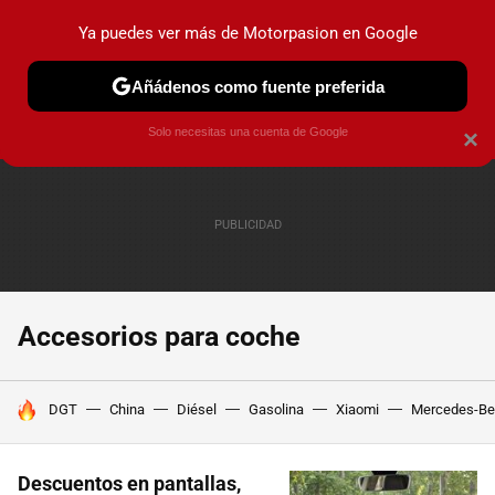
Ya puedes ver más de Motorpasion en Google
PRUEBAS
COCHES ELÉCTRICOS
OBSERVATORIO
F1
Añádenos como fuente preferida
Solo necesitas una cuenta de Google
×
Accesorios para coche
HOY SE HABLA DE
DGT
China
Diésel
Gasolina
Xiaomi
Mercedes-Be
Descuentos en pantallas,