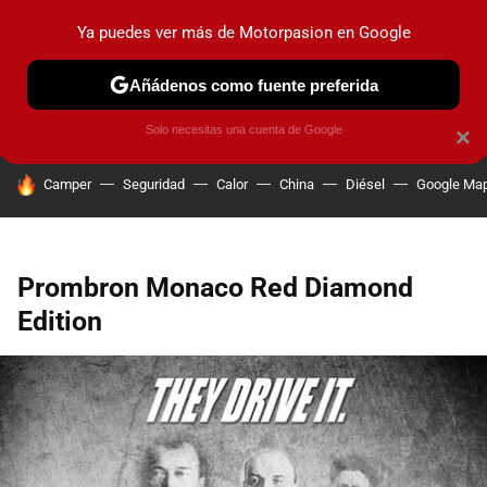
Ya puedes ver más de Motorpasion en Google
PRUEBAS
COCHES ELÉCTRICOS
OBSERVATORIO
F1
Añádenos como fuente preferida
Solo necesitas una cuenta de Google
×
HOY SE HABLA DE
Camper
Seguridad
Calor
China
Diésel
Google Ma
Prombron Monaco Red Diamond
Edition