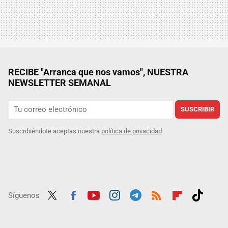
RECIBE "Arranca que nos vamos", NUESTRA
NEWSLETTER SEMANAL
SUSCRIBIR
Suscribiéndote aceptas nuestra
política de privacidad
Síguenos
Twit
Fac
Yout
Inst
Tele
RSS
Flip
Tikt
ter
ebo
ube
agra
gra
boar
ok