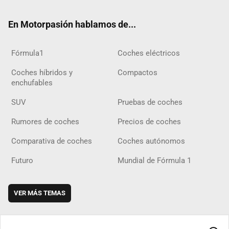
ok
m
m
d
En Motorpasión hablamos de...
Fórmula1
Coches eléctricos
Coches híbridos y
Compactos
enchufables
SUV
Pruebas de coches
Rumores de coches
Precios de coches
Comparativa de coches
Coches autónomos
Futuro
Mundial de Fórmula 1
VER MÁS TEMAS