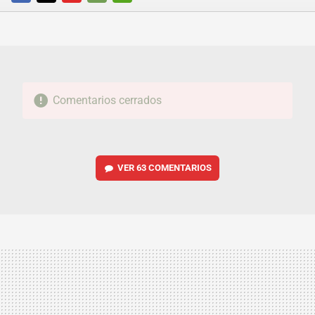
FACEBOOK
TWITTER
FLIPBOARD
E-
WHATSAPP
MAIL
Comentarios cerrados
VER
63 COMENTARIOS