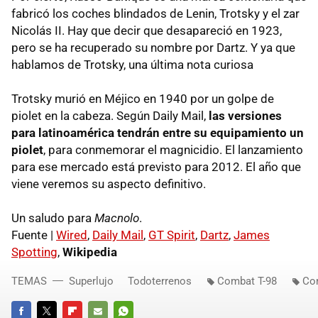
fabricó los coches blindados de Lenin, Trotsky y el zar
Nicolás II. Hay que decir que desapareció en 1923,
pero se ha recuperado su nombre por Dartz. Y ya que
hablamos de Trotsky, una última nota curiosa
Trotsky murió en Méjico en 1940 por un golpe de
piolet en la cabeza. Según Daily Mail,
las versiones
para latinoamérica tendrán entre su equipamiento un
piolet
, para conmemorar el magnicidio. El lanzamiento
para ese mercado está previsto para 2012. El año que
viene veremos su aspecto definitivo.
Un saludo para
Macnolo
.
Fuente |
Wired
,
Daily Mail
,
GT Spirit
,
Dartz
,
James
Spotting
,
Wikipedia
TEMAS
Superlujo
Todoterrenos
Combat T-98
Co