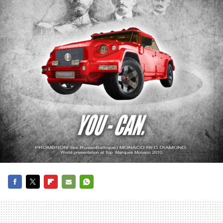
FACEBOOK
TWITTER
FLIPBOARD
E-
WHATSAPP
MAIL