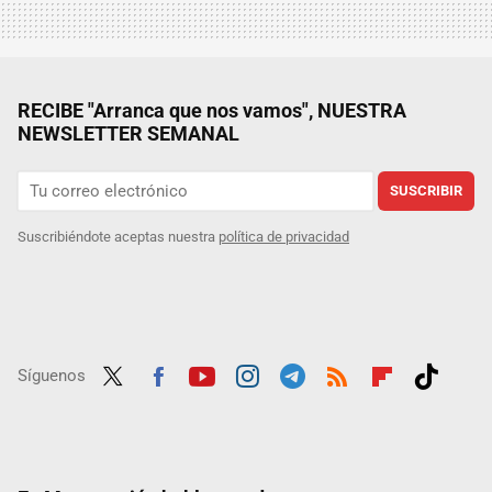
RECIBE "Arranca que nos vamos", NUESTRA
NEWSLETTER SEMANAL
SUSCRIBIR
Suscribiéndote aceptas nuestra
política de privacidad
Síguenos
Twit
Fac
Yout
Inst
Tele
RSS
Flip
Tikt
ter
ebo
ube
agra
gra
boar
ok
ok
m
m
d