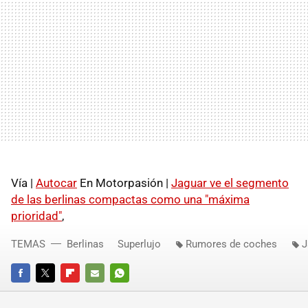
Vía |
Autocar
En Motorpasión |
Jaguar ve el segmento
de las berlinas compactas como una "máxima
prioridad"
,
TEMAS
Berlinas
Superlujo
Rumores de coches
J
FACEBOOK
TWITTER
FLIPBOARD
E-
WHATSAPP