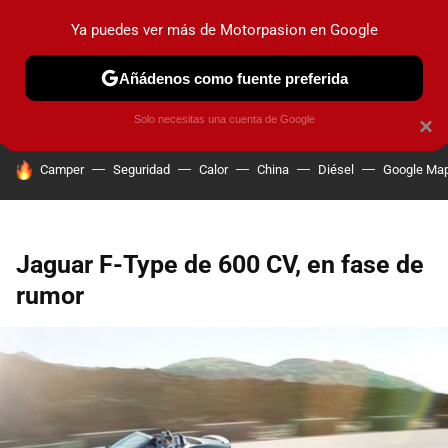
Ya puedes ver más de Motorpasion en Google
PRUEBAS
COCHES ELÉCTRICOS
OBSERVATORIO
F1
Añádenos como fuente preferida
Solo necesitas una cuenta de Google
×
HOY SE HABLA DE
Camper
Seguridad
Calor
China
Diésel
Google Ma
Jaguar F-Type de 600 CV, en fase de
rumor