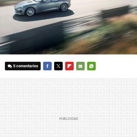
5 comentarios
FACEBOOK
TWITTER
FLIPBOARD
E-
WHATSAPP
MAIL