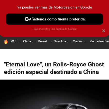
Ya puedes ver más de Motorpasion en Google
PRUEBAS
COCHES ELÉCTRICOS
OBSERVATORIO
F1
Añádenos como fuente preferida
Solo necesitas una cuenta de Google
×
HOY SE HABLA DE
DGT
China
Diésel
Gasolina
Xiaomi
Mercedes-Be
"Eternal Love", un Rolls-Royce Ghost
edición especial destinado a China