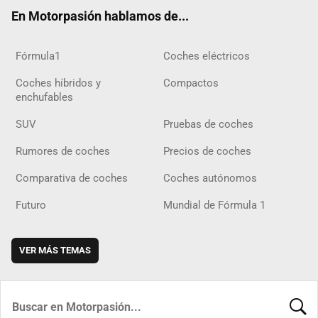
ok
m
m
d
En Motorpasión hablamos de...
Fórmula1
Coches eléctricos
Coches híbridos y
Compactos
enchufables
SUV
Pruebas de coches
Rumores de coches
Precios de coches
Comparativa de coches
Coches autónomos
Futuro
Mundial de Fórmula 1
VER MÁS TEMAS