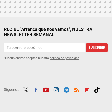
RECIBE "Arranca que nos vamos", NUESTRA
NEWSLETTER SEMANAL
SUSCRIBIR
Suscribiéndote aceptas nuestra
política de privacidad
Síguenos
Twit
Fac
Yout
Inst
Tele
RSS
Flip
Tikt
ter
ebo
ube
agra
gra
boar
ok