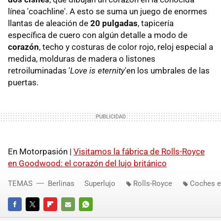
línea 'coachline'. A esto se suma un juego de enormes
llantas de aleación de
20 pulgadas
, tapicería
específica de cuero con algún detalle a modo de
corazón
, techo y costuras de color rojo, reloj especial a
medida, molduras de madera o listones
retroiluminadas '
Love is eternity
'en los umbrales de las
puertas.
En Motorpasión |
Visitamos la fábrica de Rolls-Royce
en Goodwood: el corazón del lujo británico
TEMAS
Berlinas
Superlujo
Rolls-Royce
Coches e
FACEBOOK
TWITTER
FLIPBOARD
E-
WHATSAPP