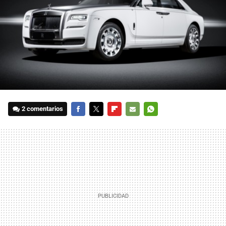
2 comentarios
FACEBOOK
TWITTER
FLIPBOARD
E-
WHATSAPP
MAIL