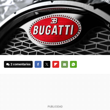
2 comentarios
FACEBOOK
TWITTER
FLIPBOARD
E-
WHATSAPP
MAIL