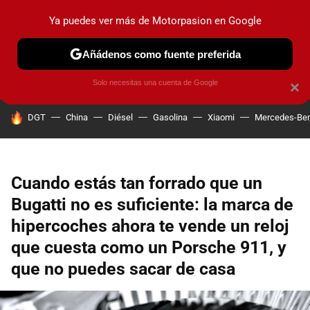
Ya puedes ver más de Motorpasion en Google
PRUEBAS
COCHES ELÉCTRICOS
OBSERVATORIO
F1
Añádenos como fuente preferida
Solo necesitas una cuenta de Google
×
HOY SE HABLA DE
DGT
China
Diésel
Gasolina
Xiaomi
Mercedes-Be
Cuando estás tan forrado que un
Bugatti no es suficiente: la marca de
hipercoches ahora te vende un reloj
que cuesta como un Porsche 911, y
que no puedes sacar de casa