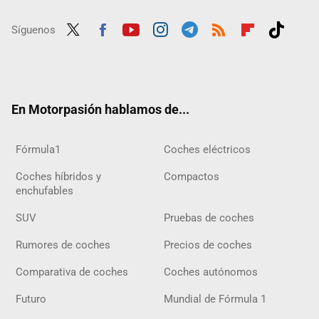
Síguenos
Twit
Fac
Yout
Inst
Tele
RSS
Flip
Tikt
ter
ebo
ube
agra
gra
boar
ok
ok
m
m
d
En Motorpasión hablamos de...
Fórmula1
Coches eléctricos
Coches híbridos y
Compactos
enchufables
SUV
Pruebas de coches
Rumores de coches
Precios de coches
Comparativa de coches
Coches autónomos
Futuro
Mundial de Fórmula 1