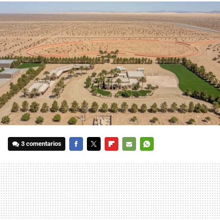
3 comentarios
FACEBOOK
TWITTER
FLIPBOARD
E-
WHATSAPP
MAIL