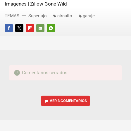
Imágenes | Zillow Gone Wild
TEMAS
Superlujo
circuito
garaje
FACEBOOK
TWITTER
FLIPBOARD
E-
WHATSAPP
MAIL
Comentarios cerrados
VER
3 COMENTARIOS