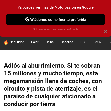
Ya puedes ver más de Motorpasion en Google
PRUEBAS
COCHES ELÉCTRICOS
OBSERVATORIO
F1
Añádenos como fuente preferida
Solo necesitas una cuenta de Google
×
HOY SE HABLA DE
Seguridad
Calor
China
Gasolina
GPS
BMW
F
Adiós al aburrimiento. Si te sobran
15 millones y mucho tiempo, esta
megamansión llena de coches, con
circuito y pista de aterrizaje, es el
paraíso de cualquier aficionado a
conducir por tierra