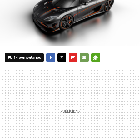
14 comentarios
FACEBOOK
TWITTER
FLIPBOARD
E-
WHATSAPP
MAIL