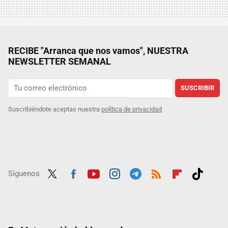
RECIBE "Arranca que nos vamos", NUESTRA
NEWSLETTER SEMANAL
SUSCRIBIR
Suscribiéndote aceptas nuestra
política de privacidad
Síguenos
Twit
Fac
Yout
Inst
Tele
RSS
Flip
Tikt
ter
ebo
ube
agra
gra
boar
ok
ok
m
m
d