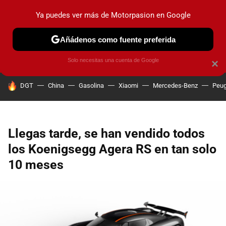
Ya puedes ver más de Motorpasion en Google
PRUEBAS
COCHES ELÉCTRICOS
OBSERVATORIO
F1
Añádenos como fuente preferida
Solo necesitas una cuenta de Google
×
HOY SE HABLA DE
DGT
China
Gasolina
Xiaomi
Mercedes-Benz
Peug
Llegas tarde, se han vendido todos
los Koenigsegg Agera RS en tan solo
10 meses