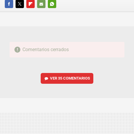
FACEBOOK
TWITTER
FLIPBOARD
E-
WHATSAPP
MAIL
Comentarios cerrados
VER
35 COMENTARIOS