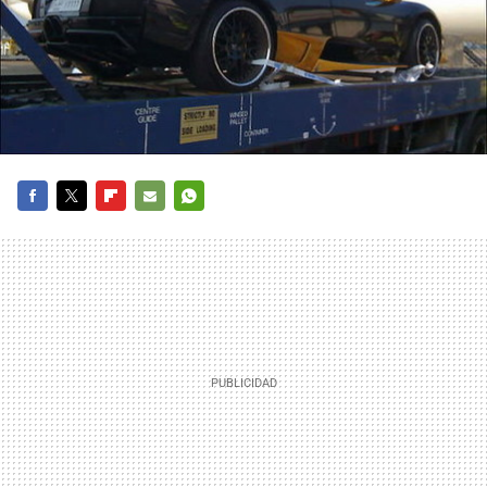
FACEBOOK
TWITTER
FLIPBOARD
E-
WHATSAPP
MAIL