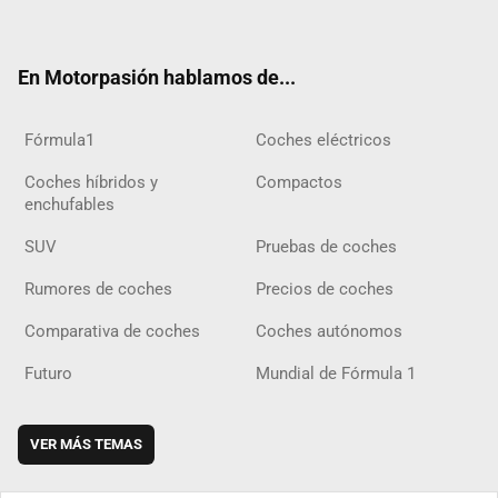
ter
ebo
ube
agra
gra
boar
ok
ok
m
m
d
En Motorpasión hablamos de...
Fórmula1
Coches eléctricos
Coches híbridos y
Compactos
enchufables
SUV
Pruebas de coches
Rumores de coches
Precios de coches
Comparativa de coches
Coches autónomos
Futuro
Mundial de Fórmula 1
VER MÁS TEMAS