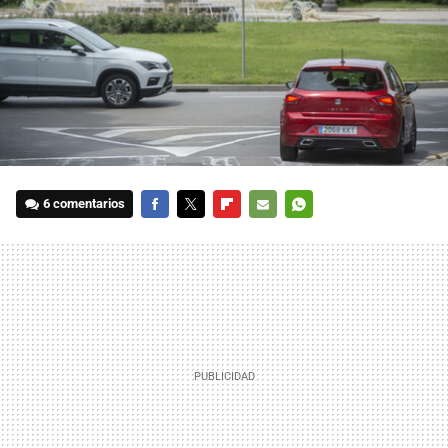
6 comentarios
FACEBOOK
TWITTER
FLIPBOARD
E-
WHATSAPP
MAIL