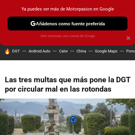
Ya puedes ver más de Motorpasion en Google
PRUEBAS
COCHES ELÉCTRICOS
OBSERVATORIO
F1
Añádenos como fuente preferida
Solo necesitas una cuenta de Google
×
HOY SE HABLA DE
DGT
Android Auto
Calor
China
Google Maps
Pors
Las tres multas que más pone la DGT
por circular mal en las rotondas