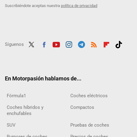
Suscribiéndote aceptas nuestra
política de privacidad
Síguenos
Twit
Fac
Yout
Inst
Tele
RSS
Flip
Tikt
ter
ebo
ube
agra
gra
boar
ok
ok
m
m
d
En Motorpasión hablamos de...
Fórmula1
Coches eléctricos
Coches híbridos y
Compactos
enchufables
SUV
Pruebas de coches
Rumores de coches
Precios de coches