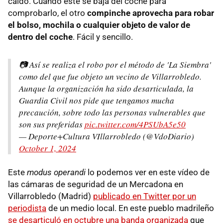
caído. Cuando éste se baja del coche para
comprobarlo, el otro
compinche aprovecha para robar
el bolso, mochila o cualquier objeto de valor de
dentro del coche
. Fácil y sencillo.
📷 Así se realiza el robo por el método de 'La Siembra'
como del que fue objeto un vecino de Villarrobledo.
Aunque la organización ha sido desarticulada, la
Guardia Civil nos pide que tengamos mucha
precaución, sobre todo las personas vulnerables que
son sus preferidas
pic.twitter.com/4PSUbA5e50
— Deporte+Cultura VIllarrobledo (@VdoDiario)
October 1, 2024
Este
modus operandi
lo podemos ver en este vídeo de
las cámaras de seguridad de un Mercadona en
Villarrobledo (Madrid)
publicado en Twitter por un
periodista
de un medio local. En este pueblo madrileño
se desarticuló en octubre una banda organizada
que