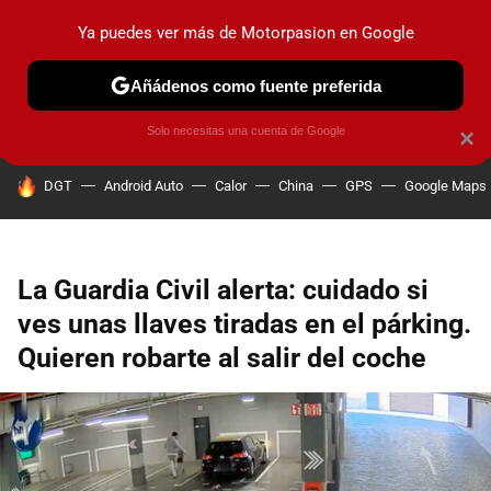
Ya puedes ver más de Motorpasion en Google
PRUEBAS
COCHES ELÉCTRICOS
OBSERVATORIO
F1
Añádenos como fuente preferida
Solo necesitas una cuenta de Google
×
HOY SE HABLA DE
DGT
Android Auto
Calor
China
GPS
Google Maps
La Guardia Civil alerta: cuidado si
ves unas llaves tiradas en el párking.
Quieren robarte al salir del coche