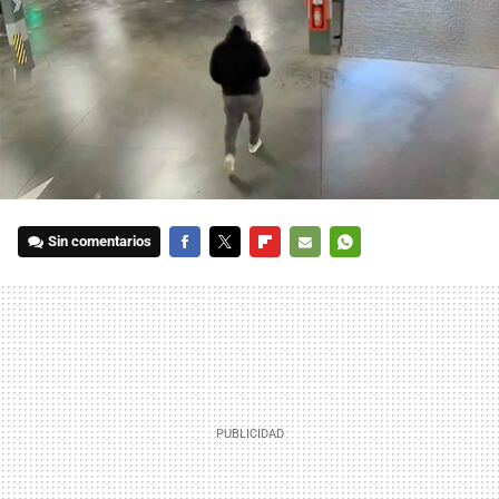
Sin comentarios
FACEBOOK
TWITTER
FLIPBOARD
E-
WHATSAPP
MAIL