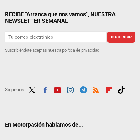
RECIBE "Arranca que nos vamos", NUESTRA
NEWSLETTER SEMANAL
SUSCRIBIR
Suscribiéndote aceptas nuestra
política de privacidad
Síguenos
Twit
Fac
Yout
Inst
Tele
RSS
Flip
Tikt
ter
ebo
ube
agra
gra
boar
ok
ok
m
m
d
En Motorpasión hablamos de...