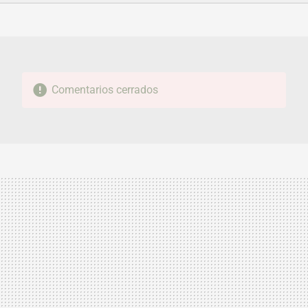
FACEBOOK
TWITTER
FLIPBOARD
E-
WHATSAPP
MAIL
Comentarios cerrados