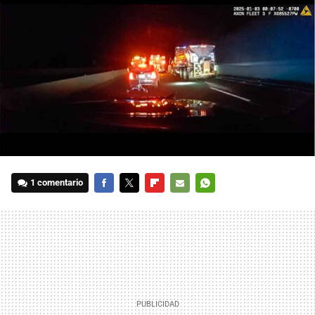
1 comentario
FACEBOOK
TWITTER
FLIPBOARD
E-
WHATSAPP
MAIL