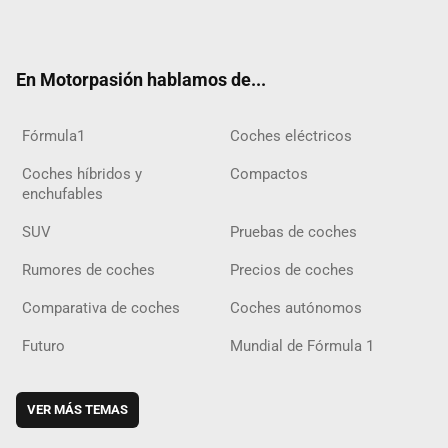
ter
ebo
ube
agra
gra
boar
ok
ok
m
m
d
En Motorpasión hablamos de...
Fórmula1
Coches eléctricos
Coches híbridos y
Compactos
enchufables
SUV
Pruebas de coches
Rumores de coches
Precios de coches
Comparativa de coches
Coches autónomos
Futuro
Mundial de Fórmula 1
VER MÁS TEMAS