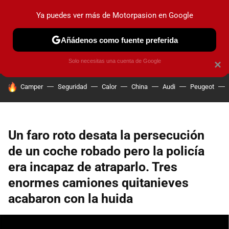
Ya puedes ver más de Motorpasion en Google
PRUEBAS
COCHES ELÉCTRICOS
OBSERVATORIO
F1
Añádenos como fuente preferida
Solo necesitas una cuenta de Google
×
HOY SE HABLA DE
Camper
Seguridad
Calor
China
Audi
Peugeot
Un faro roto desata la persecución
de un coche robado pero la policía
era incapaz de atraparlo. Tres
enormes camiones quitanieves
acabaron con la huida