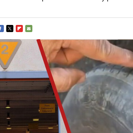
ACEBOOK
TWITTER
FLIPBOARD
E-
MAIL