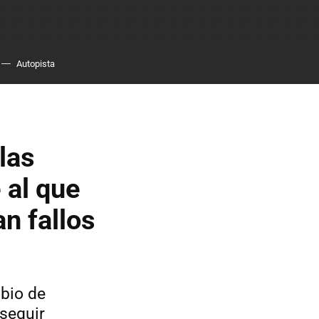
Autopista
las
 al que
n fallos
mbio de
 seguir