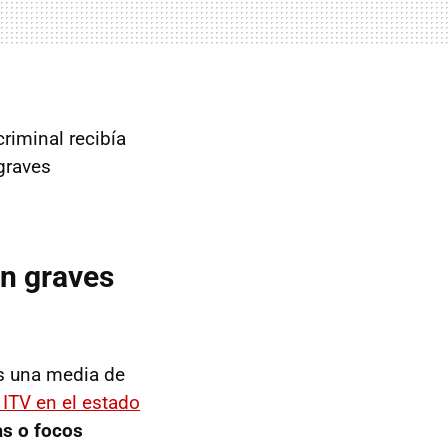
criminal recibía
graves
on graves
as una media de
 ITV en el estado
as o focos