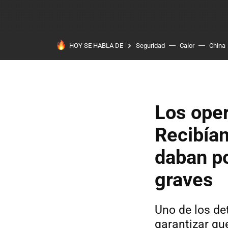
HOY SE HABLA DE
Seguridad
Calor
China
Los oper
Recibían
daban po
graves
Uno de los de
garantizar que