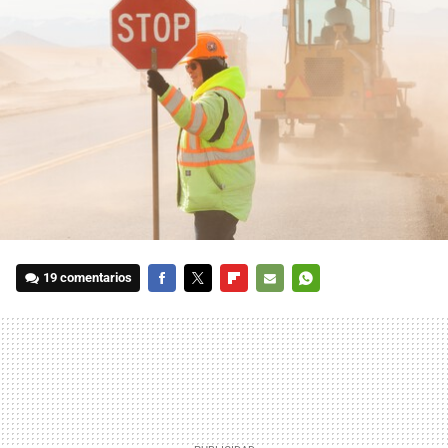
19 comentarios
FACEBOOK
TWITTER
FLIPBOARD
E-
WHATSAPP
MAIL