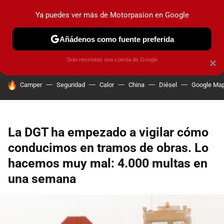
Ya puedes ver más de Motorpasion en Google
PRUEBAS
COCHES ELÉCTRICOS
OBSERVATORIO
F1
Añádenos como fuente preferida
Solo necesitas una cuenta de Google
×
HOY SE HABLA DE
Camper
Seguridad
Calor
China
Diésel
Google Ma
La DGT ha empezado a vigilar cómo
conducimos en tramos de obras. Lo
hacemos muy mal: 4.000 multas en
una semana