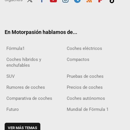
Twit
Fac
Yout
Inst
Tele
RSS
Flip
Tikt
ter
ebo
ube
agra
gra
boar
ok
ok
m
m
d
En Motorpasión hablamos de...
Fórmula1
Coches eléctricos
Coches híbridos y
Compactos
enchufables
SUV
Pruebas de coches
Rumores de coches
Precios de coches
Comparativa de coches
Coches autónomos
Futuro
Mundial de Fórmula 1
VER MÁS TEMAS