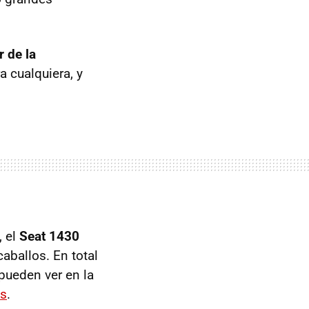
r de la
a cualquiera, y
, el
Seat 1430
aballos. En total
pueden ver en la
es
.