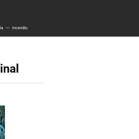
ña
Incendio
inal