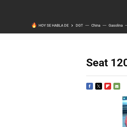
HOY SE HABLA DE
DGT
China
Gasolina
Seat 120
FACEBOOK
TWITTER
FLIPBOARD
E-
MAIL