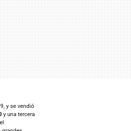
9, y se vendió
0
y una tercera
el
o grandes