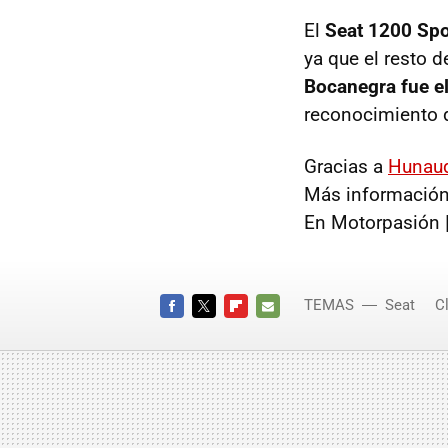
El
Seat 1200 Spo
ya que el resto 
Bocanegra fue el
reconocimiento d
Gracias a
Hunaud
Más información
En Motorpasión 
TEMAS
Seat
C
FACEBOOK
TWITTER
FLIPBOARD
E-
MAIL