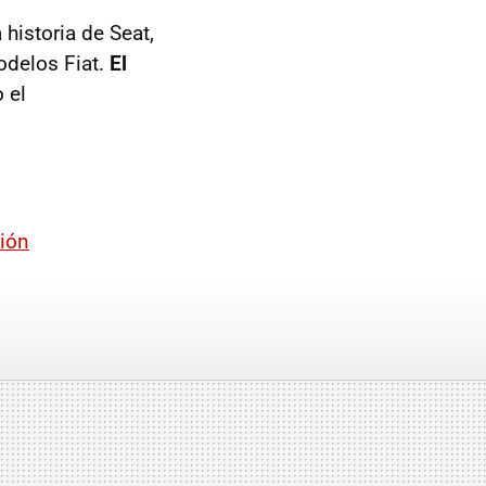
historia de Seat,
odelos Fiat.
El
 el
ción