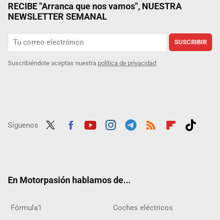
RECIBE "Arranca que nos vamos", NUESTRA
NEWSLETTER SEMANAL
SUSCRIBIR
Suscribiéndote aceptas nuestra
política de privacidad
Síguenos
Twit
Fac
Yout
Inst
Tele
RSS
Flip
Tikt
ter
ebo
ube
agra
gra
boar
ok
ok
m
m
d
En Motorpasión hablamos de...
Fórmula1
Coches eléctricos