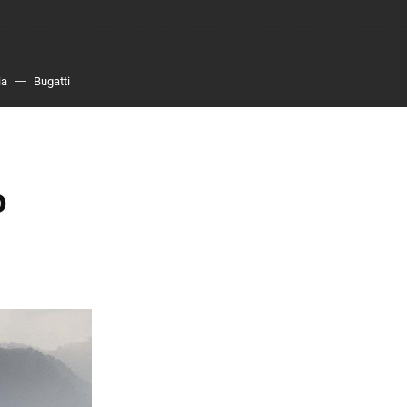
ia
Bugatti
o