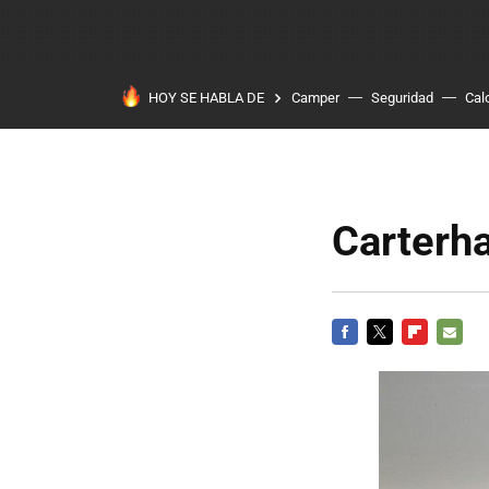
HOY SE HABLA DE
Camper
Seguridad
Cal
Carterh
FACEBOOK
TWITTER
FLIPBOARD
E-
MAIL