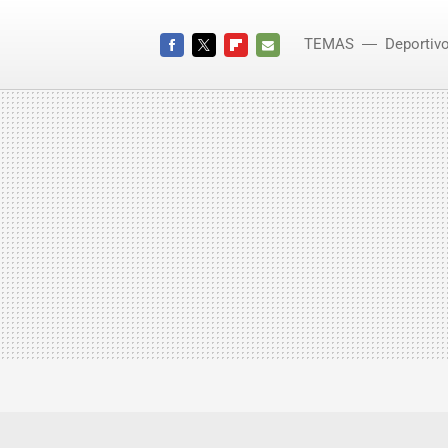
TEMAS
Deportiv
FACEBOOK
TWITTER
FLIPBOARD
E-
MAIL