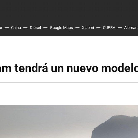
or
China
Diésel
Google Maps
Xiaomi
CUPRA
Aleman
am tendrá un nuevo model