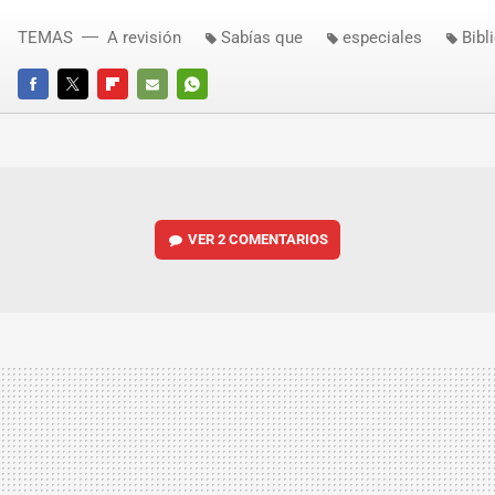
TEMAS
A revisión
Sabías que
especiales
Bibl
FACEBOOK
TWITTER
FLIPBOARD
E-
WHATSAPP
MAIL
VER
2 COMENTARIOS