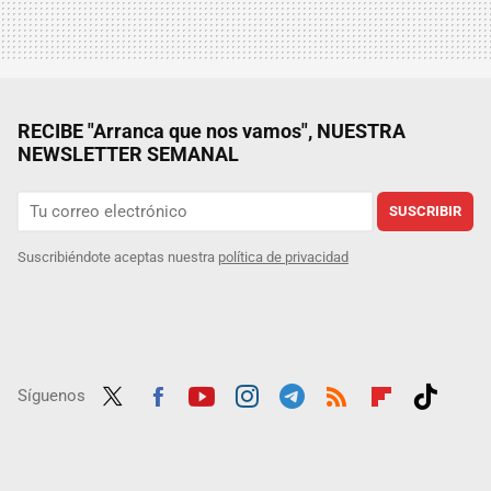
RECIBE "Arranca que nos vamos", NUESTRA
NEWSLETTER SEMANAL
SUSCRIBIR
Suscribiéndote aceptas nuestra
política de privacidad
Síguenos
Twit
Fac
Yout
Inst
Tele
RSS
Flip
Tikt
ter
ebo
ube
agra
gra
boar
ok