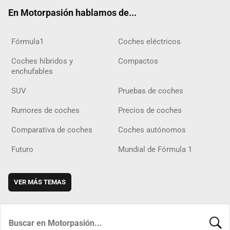
ok
m
m
d
En Motorpasión hablamos de...
Fórmula1
Coches eléctricos
Coches híbridos y
Compactos
enchufables
SUV
Pruebas de coches
Rumores de coches
Precios de coches
Comparativa de coches
Coches autónomos
Futuro
Mundial de Fórmula 1
VER MÁS TEMAS