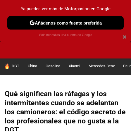
Ya puedes ver más de Motorpasion en Google
Añádenos como fuente preferida
FRENOS
CAMBIO DE ACEITE
AIRE ACONDICIONADO
Solo necesitas una cuenta de Google
×
HOY SE HABLA DE
DGT
China
Gasolina
Xiaomi
Mercedes-Benz
Peug
Qué significan las ráfagas y los
intermitentes cuando se adelantan
los camioneros: el código secreto de
los profesionales que no gusta a la
DGT