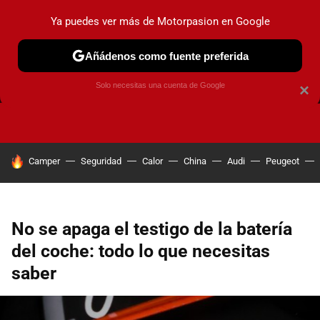
Ya puedes ver más de Motorpasion en Google
Añádenos como fuente preferida
FRENOS
CAMBIO DE ACEITE
AIRE ACONDICIONADO
Solo necesitas una cuenta de Google
×
HOY SE HABLA DE
Camper
Seguridad
Calor
China
Audi
Peugeot
No se apaga el testigo de la batería
del coche: todo lo que necesitas
saber