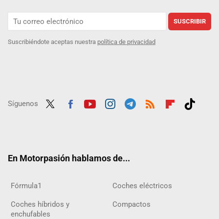
SUSCRIBIR
Suscribiéndote aceptas nuestra
política de privacidad
Síguenos
Twit
Fac
Yout
Inst
Tele
RSS
Flip
Tikt
ter
ebo
ube
agra
gra
boar
ok
ok
m
m
d
En Motorpasión hablamos de...
Fórmula1
Coches eléctricos
Coches híbridos y
Compactos
enchufables