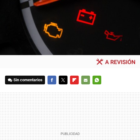
Sin comentarios
FACEBOOK
TWITTER
FLIPBOARD
E-
WHATSAPP
MAIL