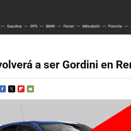
Gasolina
GPS
BMW
Ferrari
Mitsubishi
Porsche
volverá a ser Gordini en Re
FACEBOOK
TWITTER
FLIPBOARD
E-
MAIL