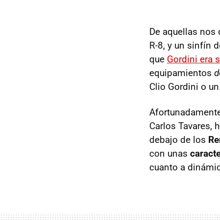
De aquellas nos 
R-8, y un sinfín 
que
Gordini era 
equipamientos
d
Clio Gordini o u
Afortunadamente n
Carlos Tavares, 
debajo de los
Re
con unas
caracte
cuanto a dinámic